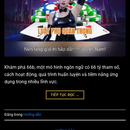
Khám phá 66b, một mô hình ngôn ngữ có 66 tỷ tham số,
cách hoạt động, quá trình huấn luyện và tiềm năng ứng
dụng trong nhiều lĩnh vực.
TIẾP TỤC ĐỌC
→
Đăng trong
Hướng dẫn