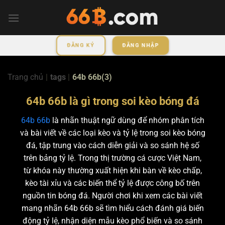
Bỏ
qua
nội
dung
ĐĂNG KÝ
ĐĂNG NHẬP
Trang chủ
|
tags
|
64b 66b(3)
64b 66b là gì trong soi kèo bóng đá
64b 66b
là nhãn thuật ngữ dùng để nhóm phân tích
và bài viết về các loại kèo và tỷ lệ trong soi kèo bóng
đá, tập trung vào cách diễn giải và so sánh hệ số
trên bảng tỷ lệ. Trong thị trường cá cược Việt Nam,
từ khóa này thường xuất hiện khi bàn về kèo chấp,
kèo tài xỉu và các biến thể tỷ lệ được công bố trên
nguồn tin bóng đá. Người chơi khi xem các bài viết
mang nhãn 64b 66b sẽ tìm hiểu cách đánh giá biến
động tỷ lệ, nhận diện mẫu kèo phổ biến và so sánh