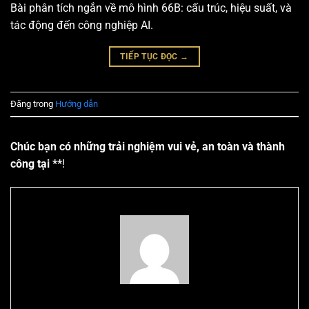
Bài phân tích ngắn về mô hình 66B: cấu trúc, hiệu suất, và
tác động đến công nghiệp AI.
TIẾP TỤC ĐỌC
→
Đăng trong
Hướng dẫn
Chúc bạn có những trải nghiệm vui vẻ, an toàn và thành
công tại **
!