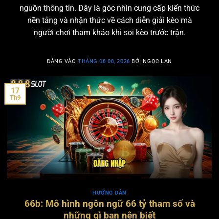
nguồn thông tin. Đây là góc nhìn cung cấp kiến thức
nền tảng và nhận thức về cách diễn giải kèo mà
người chơi tham khảo khi soi kèo trước trận.
ĐĂNG VÀO
THÁNG 08 08, 2026
BỞI
NGỌC LAN
17
Th9
HƯỚNG DẪN
66b: Mô hình ngôn ngữ 66 tỷ tham số và
những gì bạn nên biết