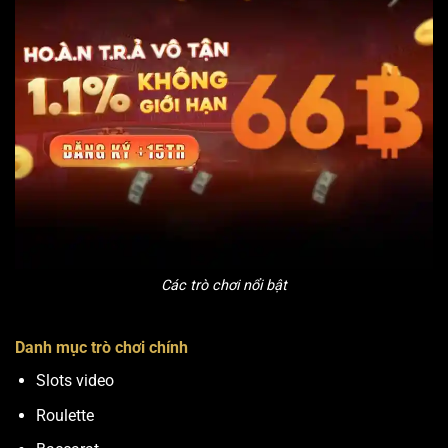
Các trò chơi nổi bật
Danh mục trò chơi chính
Slots video
Roulette