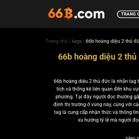
Bỏ
qua
TRANG 
nội
dung
Trang chủ
|
tags
|
66b hoàng diệu 2 thủ đ
66b hoàng diệu 2 thủ
66b hoàng diệu 2 thủ đức là nhãn tag t
tích và thống kê liên quan đến khu v
phương. Tại đây người đọc thường gặp
định thị trường ở vùng này, cùng với c
tag là cung cấp nhận thức và thông tin
xu hướng tỷ lệ mà người đọ
ĐĂNG 