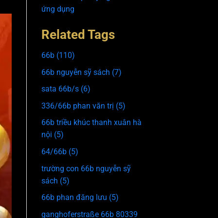
ứng dụng
Related Tags
66b (110)
66b nguyễn sỹ sách (7)
sata 66b/s (6)
336/66b phan văn trị (5)
66b triều khúc thanh xuân hà
nội (5)
64/66b (5)
trường con 66b nguyễn sỹ
sách (5)
66b phan đăng lưu (5)
ganghoferstraße 66b 80339