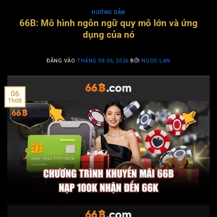
HƯỚNG DẪN
66B: Mô hình ngôn ngữ quy mô lớn và ứng
dụng của nó
ĐĂNG VÀO
THÁNG 08 06, 2026
BỞI
NGỌC LAN
06
Th08