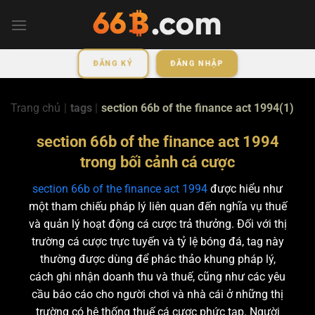
Bỏ
qua
nội
dung
ĐĂNG KÝ
ĐĂNG NHẬP
Trang chủ
|
tags
|
section 66b of the finance act 1994(1)
section 66b of the finance act 1994
trong bối cảnh cá cược
section 66b of the finance act 1994
được hiểu như
một tham chiếu pháp lý liên quan đến nghĩa vụ thuế
và quản lý hoạt động cá cược trả thưởng. Đối với thị
trường cá cược trực tuyến và tỷ lệ bóng đá, tag này
thường được dùng để phác thảo khung pháp lý,
cách ghi nhận doanh thu và thuế, cũng như các yêu
cầu báo cáo cho người chơi và nhà cái ở những thị
trường có hệ thống thuế cá cược phức tạp. Người