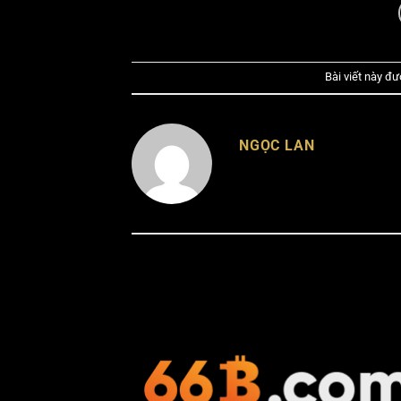
Bài viết này đ
NGỌC LAN