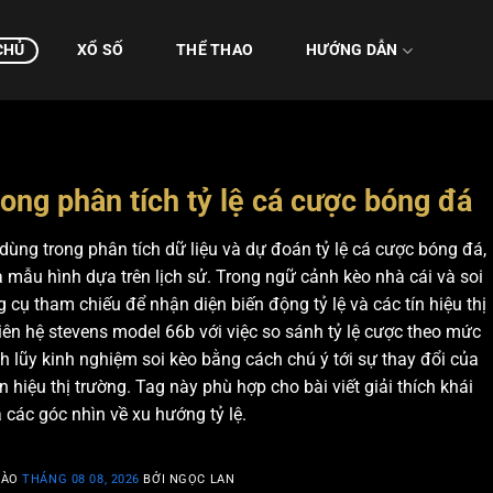
CHỦ
XỔ SỐ
THỂ THAO
HƯỚNG DẪN
ong phân tích tỷ lệ cá cược bóng đá
ùng trong phân tích dữ liệu và dự đoán tỷ lệ cá cược bóng đá,
mẫu hình dựa trên lịch sử. Trong ngữ cảnh kèo nhà cái và soi
cụ tham chiếu để nhận diện biến động tỷ lệ và các tín hiệu thị
iên hệ stevens model 66b với việc so sánh tỷ lệ cược theo mức
h lũy kinh nghiệm soi kèo bằng cách chú ý tới sự thay đổi của
n hiệu thị trường. Tag này phù hợp cho bài viết giải thích khái
 các góc nhìn về xu hướng tỷ lệ.
VÀO
THÁNG 08 08, 2026
BỞI
NGỌC LAN