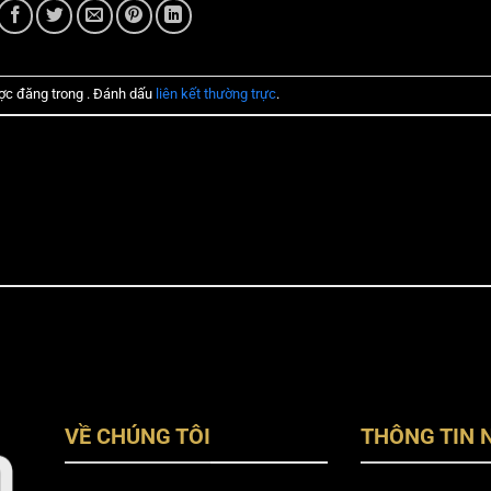
ược đăng trong
. Đánh dấu
liên kết thường trực
.
VỀ CHÚNG TÔI
THÔNG TIN 