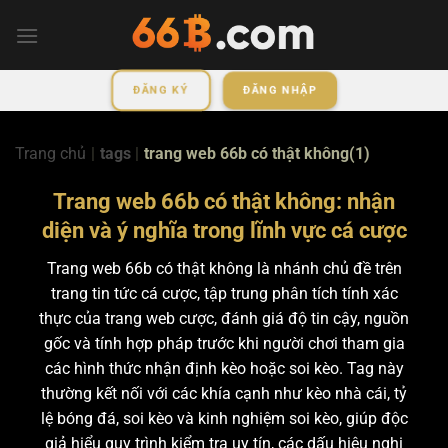
Bỏ
qua
nội
dung
ĐĂNG KÝ
ĐĂNG NHẬP
Trang chủ
|
tags
|
trang web 66b có thật không(1)
Trang web 66b có thật không: nhận
diện và ý nghĩa trong lĩnh vực cá cược
Trang web 66b có thật không là nhánh chủ đề trên
trang tin tức cá cược, tập trung phân tích tính xác
thực của trang web cược, đánh giá độ tin cậy, nguồn
gốc và tính hợp pháp trước khi người chơi tham gia
các hình thức nhận định kèo hoặc soi kèo. Tag này
thường kết nối với các khía cạnh như kèo nhà cái, tỷ
lệ bóng đá, soi kèo và kinh nghiệm soi kèo, giúp độc
giả hiểu quy trình kiểm tra uy tín, các dấu hiệu nghi