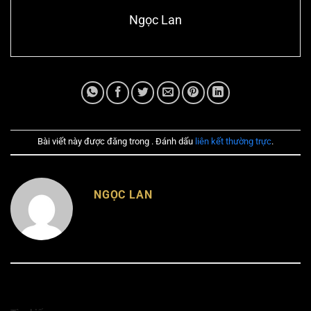
Ngọc Lan
Bài viết này được đăng trong
. Đánh dấu
liên kết thường trực
.
NGỌC LAN