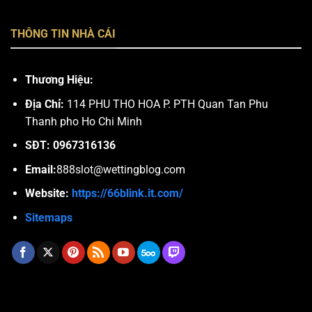
THÔNG TIN NHÀ CÁI
Thương Hiệu:
Địa Chỉ:
114 PHU THO HOA P. PTH Quan Tan Phu
Thanh pho Ho Chi Minh
SĐT:
0967316136
Email:
888slot@wettingblog.com
Website:
https://66blink.it.com/
Sitemaps