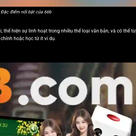
Đặc điểm nổi bật của 66b
 thể hiện sự linh hoạt trong nhiều thể loại văn bản, và có thể tù
chỉnh hoặc học từ ít ví dụ.