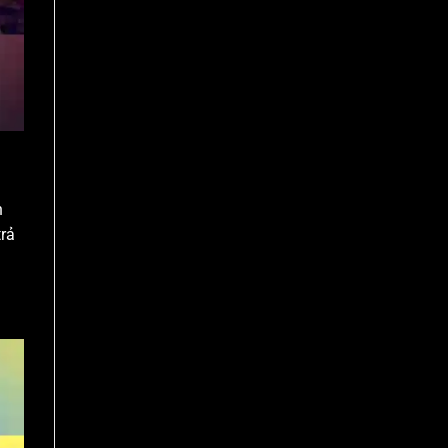
n
trả