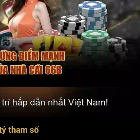
tỷ tham số