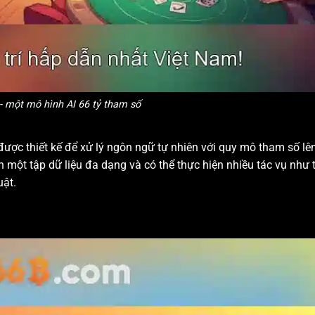
- một mô hình AI 66 tỷ tham số
ược thiết kế để xử lý ngôn ngữ tự nhiên với quy mô tham số lê
n một tập dữ liệu đa dạng và có thể thực hiện nhiều tác vụ như 
uật.