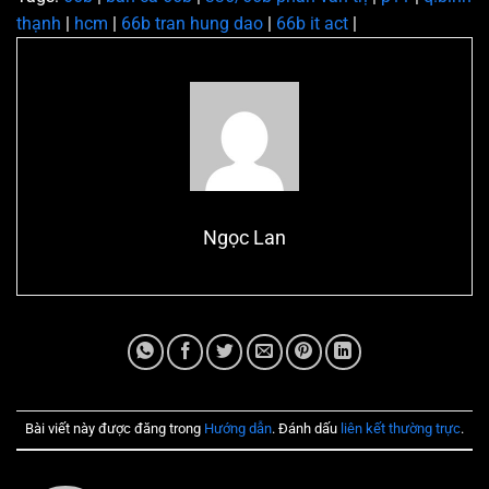
thạnh
|
hcm
|
66b tran hung dao
|
66b it act
|
Ngọc Lan
Bài viết này được đăng trong
Hướng dẫn
. Đánh dấu
liên kết thường trực
.