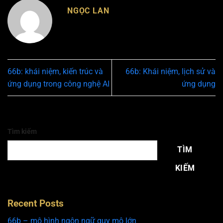
NGỌC LAN
66b: khái niệm, kiến trúc và
66b: Khái niệm, lịch sử và
ứng dụng trong công nghệ AI
ứng dụng
Tìm kiếm
TÌM
KIẾM
Recent Posts
66b – mô hình ngôn ngữ quy mô lớn