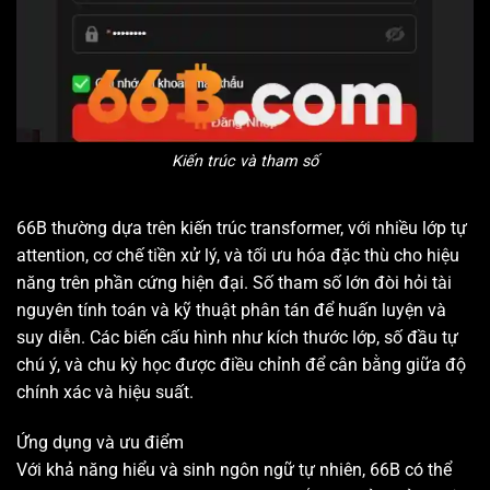
Kiến trúc và tham số
66B thường dựa trên kiến trúc transformer, với nhiều lớp tự
attention, cơ chế tiền xử lý, và tối ưu hóa đặc thù cho hiệu
năng trên phần cứng hiện đại. Số tham số lớn đòi hỏi tài
nguyên tính toán và kỹ thuật phân tán để huấn luyện và
suy diễn. Các biến cấu hình như kích thước lớp, số đầu tự
chú ý, và chu kỳ học được điều chỉnh để cân bằng giữa độ
chính xác và hiệu suất.
Ứng dụng và ưu điểm
Với khả năng hiểu và sinh ngôn ngữ tự nhiên, 66B có thể