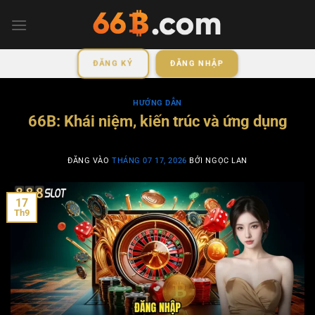
Bỏ
qua
nội
dung
ĐĂNG KÝ
ĐĂNG NHẬP
HƯỚNG DẪN
66B: Khái niệm, kiến trúc và ứng dụng
ĐĂNG VÀO
THÁNG 07 17, 2026
BỞI
NGỌC LAN
17
Th9