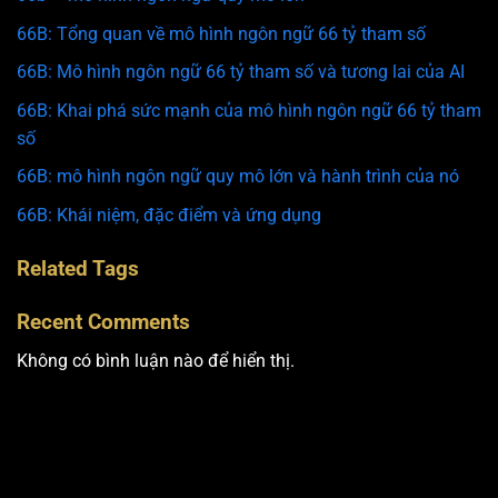
66B: Tổng quan về mô hình ngôn ngữ 66 tỷ tham số
66B: Mô hình ngôn ngữ 66 tỷ tham số và tương lai của AI
66B: Khai phá sức mạnh của mô hình ngôn ngữ 66 tỷ tham
số
66B: mô hình ngôn ngữ quy mô lớn và hành trình của nó
66B: Khái niệm, đặc điểm và ứng dụng
Related Tags
Recent Comments
Không có bình luận nào để hiển thị.