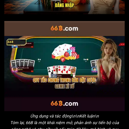
Ứng dụng và tác động\n\n
Kết luận
\n
Tóm lại, 66B là một khái niệm mở, phản ánh sự tiến bộ của