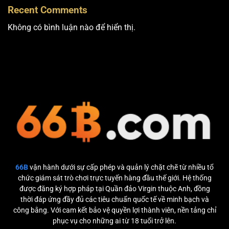
Recent Comments
Không có bình luận nào để hiển thị.
66B
vận hành dưới sự cấp phép và quản lý chặt chẽ từ nhiều tổ
chức giám sát trò chơi trực tuyến hàng đầu thế giới. Hệ thống
được đăng ký hợp pháp tại Quần đảo Virgin thuộc Anh, đồng
thời đáp ứng đầy đủ các tiêu chuẩn quốc tế về minh bạch và
công bằng. Với cam kết bảo vệ quyền lợi thành viên, nền tảng chỉ
phục vụ cho những ai từ 18 tuổi trở lên.