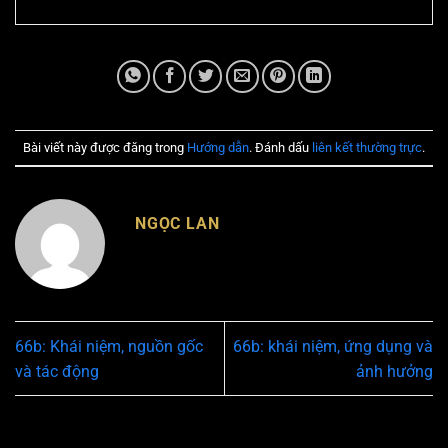
Bài viết này được đăng trong
Hướng dẫn
. Đánh dấu
liên kết thường trực
.
NGỌC LAN
66b: Khái niệm, nguồn gốc
66b: khái niệm, ứng dụng và
và tác động
ảnh hưởng