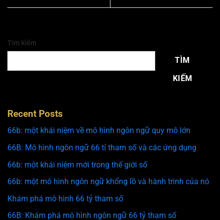
Tìm kiếm
TÌM
KIẾM
Recent Posts
66b: một khái niệm về mô hình ngôn ngữ quy mô lớn
66B: Mô hình ngôn ngữ 66 tỉ tham số và các ứng dụng
66b: một khái niệm mới trong thế giới số
66b: một mô hình ngôn ngữ khổng lồ và hành trình của nó
Khám phá mô hình 66 tỷ tham số
66B: Khám phá mô hình ngôn ngữ 66 tỷ tham số