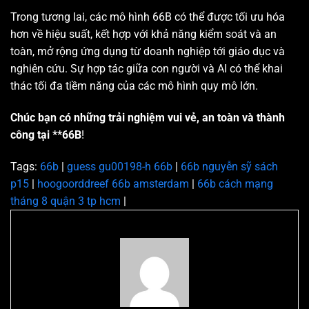
Trong tương lai, các mô hình 66B có thể được tối ưu hóa
hơn về hiệu suất, kết hợp với khả năng kiểm soát và an
toàn, mở rộng ứng dụng từ doanh nghiệp tới giáo dục và
nghiên cứu. Sự hợp tác giữa con người và AI có thể khai
thác tối đa tiềm năng của các mô hình quy mô lớn.
Chúc bạn có những trải nghiệm vui vẻ, an toàn và thành
công tại **66B
!
Tags:
66b
|
guess gu00198-h 66b
|
66b nguyễn sỹ sách
p15
|
hoogoorddreef 66b amsterdam
|
66b cách mạng
tháng 8 quận 3 tp hcm
|