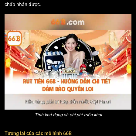
chấp nhận được.
Tính khả dụng và chi phí triển khai
Tương lai của các mô hình 66B