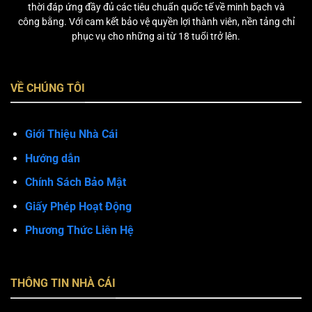
thời đáp ứng đầy đủ các tiêu chuẩn quốc tế về minh bạch và
công bằng. Với cam kết bảo vệ quyền lợi thành viên, nền tảng chỉ
phục vụ cho những ai từ 18 tuổi trở lên.
VỀ CHÚNG TÔI
Giới Thiệu Nhà Cái
Hướng dẫn
Chính Sách Bảo Mật
Giấy Phép Hoạt Động
Phương Thức Liên Hệ
THÔNG TIN NHÀ CÁI