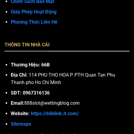
Chính Sách Bảo Mật
Giấy Phép Hoạt Động
Phương Thức Liên Hệ
THÔNG TIN NHÀ CÁI
Thương Hiệu: 66B
Địa Chỉ:
114 PHU THO HOA P. PTH Quan Tan Phu
Thanh pho Ho Chi Minh
SĐT:
0967316136
Email:
888slot@wettingblog.com
Website:
https://66blink.it.com/
Sitemaps