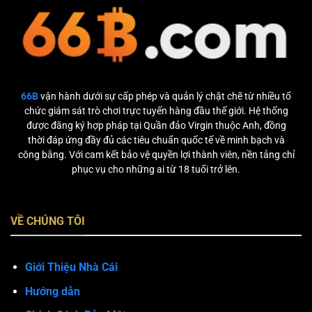
66B
vận hành dưới sự cấp phép và quản lý chặt chẽ từ nhiều tổ
chức giám sát trò chơi trực tuyến hàng đầu thế giới. Hệ thống
được đăng ký hợp pháp tại Quần đảo Virgin thuộc Anh, đồng
thời đáp ứng đầy đủ các tiêu chuẩn quốc tế về minh bạch và
công bằng. Với cam kết bảo vệ quyền lợi thành viên, nền tảng chỉ
phục vụ cho những ai từ 18 tuổi trở lên.
VỀ CHÚNG TÔI
Giới Thiệu Nhà Cái
Hướng dẫn