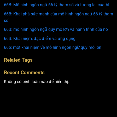
66B: Mô hình ngôn ngữ 66 tỷ tham số và tương lai của AI
66B: Khai phá sức mạnh của mô hình ngôn ngữ 66 tỷ tham
số
66B: mô hình ngôn ngữ quy mô lớn và hành trình của nó
66B: Khái niệm, đặc điểm và ứng dụng
66b: một khái niệm về mô hình ngôn ngữ quy mô lớn
Related Tags
Recent Comments
Không có bình luận nào để hiển thị.