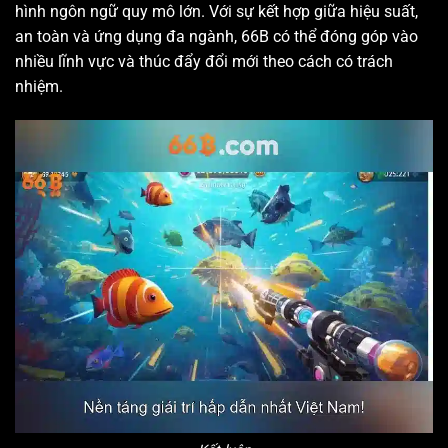
hình ngôn ngữ quy mô lớn. Với sự kết hợp giữa hiệu suất,
an toàn và ứng dụng đa ngành, 66B có thể đóng góp vào
nhiều lĩnh vực và thúc đẩy đổi mới theo cách có trách
nhiệm.