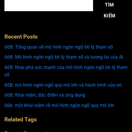
TÌM
KIẾM
Recent Posts
66B: Tổng quan về mô hình ngôn ngữ 66 tỷ tham số
66B: Mô hình ngôn ngữ 66 tỷ tham số và tương lai của AI
66B: Khai phá sức mạnh của mô hình ngôn ngữ 66 tỷ tham
số
66B: mô hình ngôn ngữ quy mô lớn và hành trình của nó
66B: Khái niệm, đặc điểm và ứng dụng
66b: một khái niệm về mô hình ngôn ngữ quy mô lớn
Related Tags