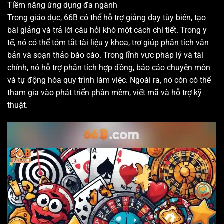
Tiềm năng ứng dụng đa ngành
Trong giáo dục, 66B có thể hỗ trợ giảng dạy tùy biến, tạo
bài giảng và trả lời câu hỏi khó một cách chi tiết. Trong y
tế, nó có thể tóm tắt tài liệu y khoa, trợ giúp phân tích văn
bản và soạn thảo báo cáo. Trong lĩnh vực pháp lý và tài
chính, nó hỗ trợ phân tích hợp đồng, báo cáo chuyên môn
và tự động hóa quy trình làm việc. Ngoài ra, nó còn có thể
tham gia vào phát triển phần mềm, viết mã và hỗ trợ kỹ
thuật.