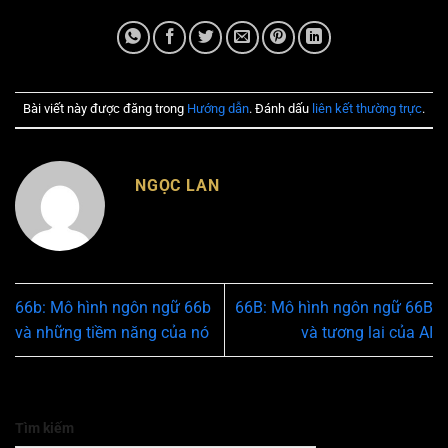
Bài viết này được đăng trong
Hướng dẫn
. Đánh dấu
liên kết thường trực
.
NGỌC LAN
66b: Mô hình ngôn ngữ 66b
66B: Mô hình ngôn ngữ 66B
và những tiềm năng của nó
và tương lai của AI
Tìm kiếm