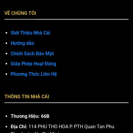
VỀ CHÚNG TÔI
Giới Thiệu Nhà Cái
Hướng dẫn
Chính Sách Bảo Mật
Giấy Phép Hoạt Động
Phương Thức Liên Hệ
THÔNG TIN NHÀ CÁI
Thương Hiệu: 66B
Địa Chỉ:
114 PHU THO HOA P. PTH Quan Tan Phu