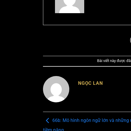
Bài viết này được đ
NGỌC LAN
66b: Mô hình ngôn ngữ lớn và những
tiềm năng