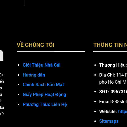
VỀ CHÚNG TÔI
THÔNG TIN 
Giới Thiệu Nhà Cái
Thương Hiệu:
Hướng dẫn
Địa Chỉ:
114 
ặt
yến
pho Ho Chi M
Chính Sách Bảo Mật
ợp
SĐT:
096731
Giấy Phép Hoạt Động
ời
nh
Email:
888slo
Phương Thức Liên Hệ
lợi
Website:
http
 từ
Sitemaps