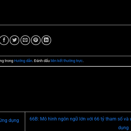
ăng trong
Hướng dẫn
. Đánh dấu
liên kết thường trực
.
66B: Mô hình ngôn ngữ lớn với 66 tỷ tham số và
 ứng dụng
dụng