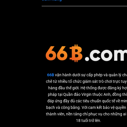
66B
vận hành dưới sự cấp phép và quản lý ch
chẽ từ nhiều tổ chức giám sát trò chơi trực tu
hàng đầu thế giới. Hệ thống được đăng ký h
pháp tại Quần đảo Virgin thuộc Anh, đồng th
đáp ứng đầy đủ các tiêu chuẩn quốc tế về mi
bạch và công bằng. Với cam kết bảo vệ quyền 
thành viên, nền tảng chỉ phục vụ cho những ai
18 tuổi trở lên.