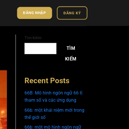
ĐĂNG NHẬP
ĐĂNG KÝ
Tìm kiếm
TÌM
KIẾM
Recent Posts
66B: Mô hình ngôn ngữ 66 tỉ
tham số và các ứng dụng
66b: một khái niệm mới trong
thế giới số
66b: một mô hình ngôn ngữ