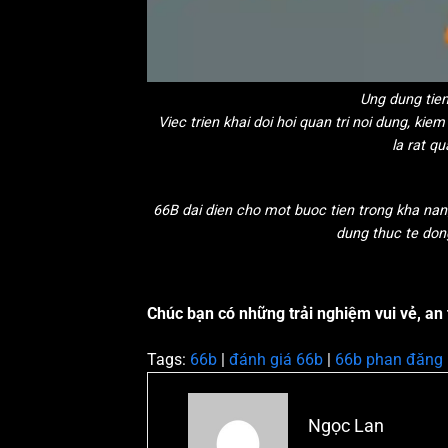
Ung dung tie
Viec trien khai doi hoi quan tri noi dung, ki
la rat qu
66B dai dien cho mot buoc tien trong kha nan
dung thuc te dong
Chúc bạn có những trải nghiệm vui vẻ, an 
Tags:
66b
|
đánh giá 66b
|
66b phan đăng 
Ngọc Lan