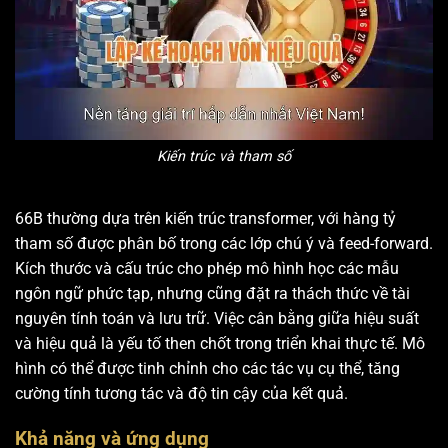
Kiến trúc và tham số
66B thường dựa trên kiến trúc transformer, với hàng tỷ
tham số được phân bố trong các lớp chú ý và feed-forward.
Kích thước và cấu trúc cho phép mô hình học các mẫu
ngôn ngữ phức tạp, nhưng cũng đặt ra thách thức về tài
nguyên tính toán và lưu trữ. Việc cân bằng giữa hiệu suất
và hiệu quả là yếu tố then chốt trong triển khai thực tế. Mô
hình có thể được tinh chỉnh cho các tác vụ cụ thể, tăng
cường tính tương tác và độ tin cậy của kết quả.
Khả năng và ứng dụng