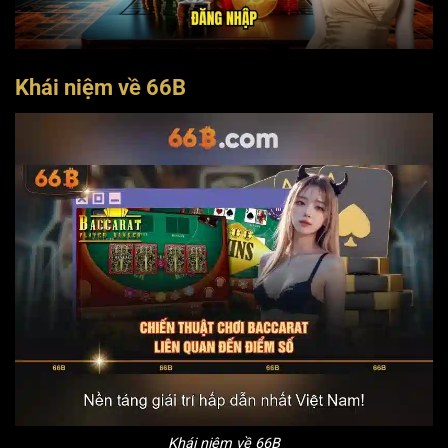
Khái niệm về 66B
Khái niệm về 66B