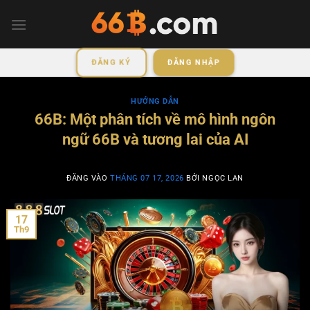
Bỏ
qua
nội
dung
ĐĂNG KÝ
ĐĂNG NHẬP
HƯỚNG DẪN
66B: Một phân tích về mô hình ngôn
ngữ 66B và tương lai của AI
ĐĂNG VÀO
THÁNG 07 17, 2026
BỞI
NGỌC LAN
17
Th9