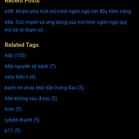
Recent Posts
66B: Khám phá một mô hình ngôn ngữ lớn đầy tiềm năng
66b: Sức mạnh và ứng dụng của mô hình ngôn ngữ quy
mô 66 tỷ tham số
Related Tags
66b (103)
66b nguyễn sỹ sách (7)
sata 66b/s (6)
bánh mì chay 66b trần hưng đạo (5)
66b không vào được (5)
hcm (5)
q.bình thạnh (5)
p11 (5)