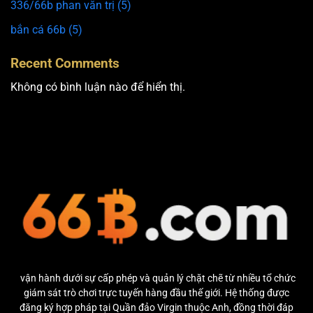
336/66b phan văn trị (5)
bắn cá 66b (5)
Recent Comments
Không có bình luận nào để hiển thị.
vận hành dưới sự cấp phép và quản lý chặt chẽ từ nhiều tổ chức
giám sát trò chơi trực tuyến hàng đầu thế giới. Hệ thống được
đăng ký hợp pháp tại Quần đảo Virgin thuộc Anh, đồng thời đáp