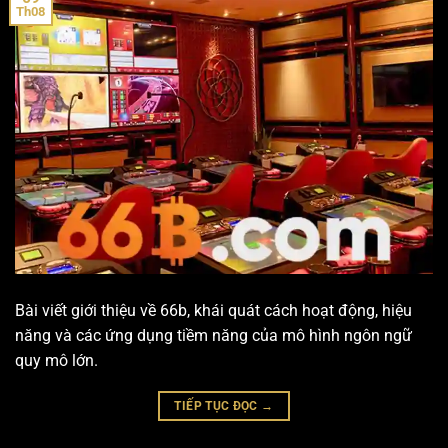
Th08
Bài viết giới thiệu về 66b, khái quát cách hoạt động, hiệu
năng và các ứng dụng tiềm năng của mô hình ngôn ngữ
quy mô lớn.
TIẾP TỤC ĐỌC
→