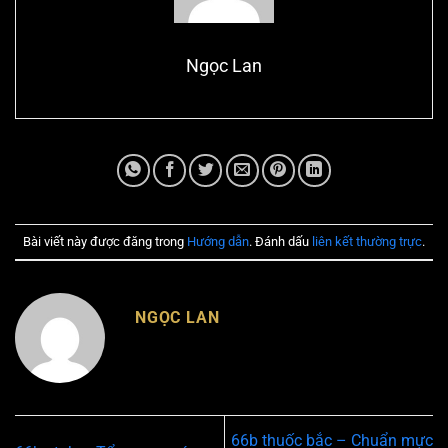
Ngọc Lan
Bài viết này được đăng trong
Hướng dẫn
. Đánh dấu
liên kết thường trực
.
NGỌC LAN
66b thuốc bắc – Chuẩn mực