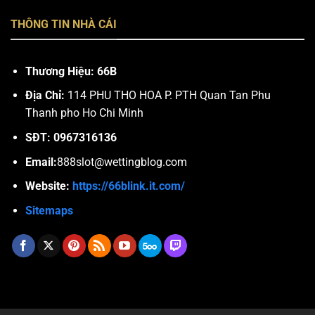
THÔNG TIN NHÀ CÁI
Thương Hiệu: 66B
Địa Chỉ:
114 PHU THO HOA P. PTH Quan Tan Phu
Thanh pho Ho Chi Minh
SĐT:
0967316136
Email:
888slot@wettingblog.com
Website:
https://66blink.it.com/
Sitemaps