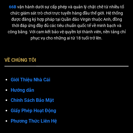
66B
vận hành dưới sự cấp phép và quản lý chặt chẽ từ nhiều tổ
chức giám sát trò chơi trực tuyến hàng đầu thế giới. Hệ thống
được đăng ký hợp pháp tại Quần đảo Virgin thuộc Anh, đồng
thời đáp ứng đầy đủ các tiêu chuẩn quốc tế về minh bạch và
công bằng. Với cam kết bảo vệ quyền lợi thành viên, nền tảng chỉ
phục vụ cho những ai từ 18 tuổi trở lên.
VỀ CHÚNG TÔI
Giới Thiệu Nhà Cái
Hướng dẫn
Chính Sách Bảo Mật
Giấy Phép Hoạt Động
Phương Thức Liên Hệ